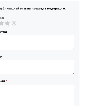
публикацией отзывы проходят модерацию.
ка
ства
ки
рий
*