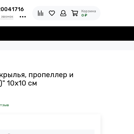
20041716
Корзина
0 ₽
 звонок
(крылья, пропеллер и
" 10x10 см
отзыв