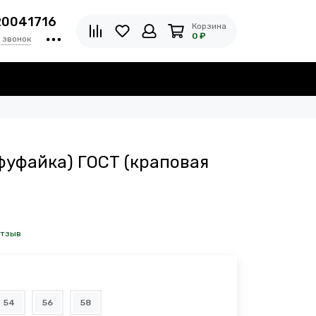
20041716
Корзина
0 ₽
 звонок
фуфайка) ГОСТ (краповая
отзыв
54
56
58