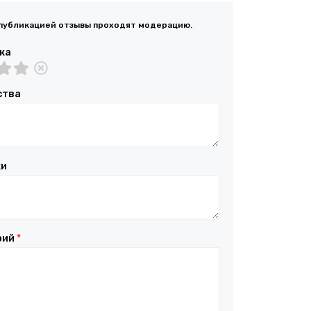
публикацией отзывы проходят модерацию.
ка
ства
ки
рий
*