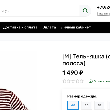
+795
Заказать
Доставка и оплата
Оплата
Личный кабинет
[М] Тельняшка (
полоса)
1 490 ₽
Оставить 
Размер одежды:
48
50
52