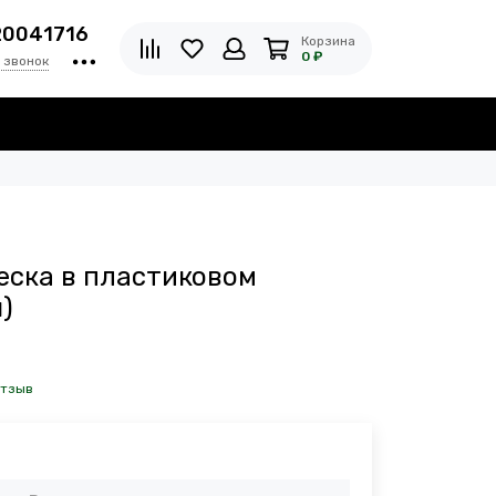
20041716
Корзина
0 ₽
 звонок
еска в пластиковом
)
отзыв