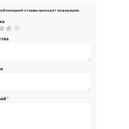
публикацией отзывы проходят модерацию.
ка
ства
ки
рий
*